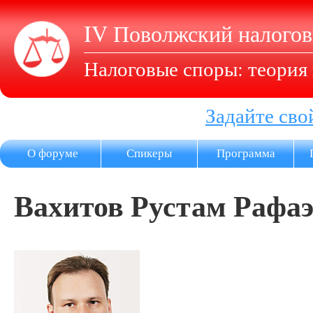
IV Поволжский налого
Налоговые споры: теория 
Задайте сво
О форуме
Спикеры
Программа
Вахитов Рустам Рафа