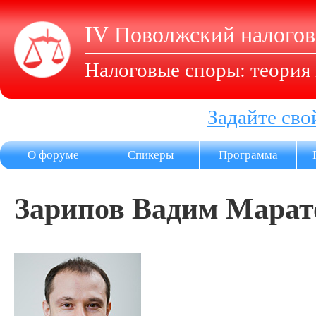
IV Поволжский налого
Налоговые споры: теория 
Задайте сво
О форуме
Спикеры
Программа
Зарипов Вадим Марат