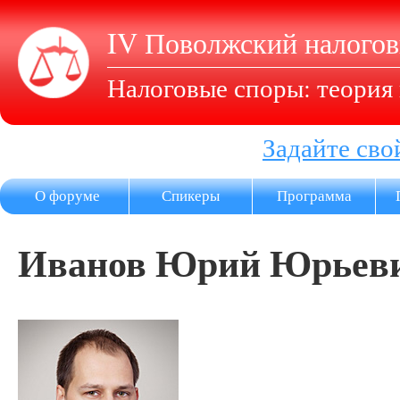
IV Поволжский налого
Налоговые споры: теория 
Задайте сво
О форуме
Спикеры
Программа
Иванов Юрий Юрьев